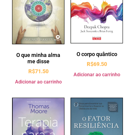
O corpo quântico
O que minha alma
me disse
R$
69.50
R$
71.50
Adicionar ao carrinho
Adicionar ao carrinho