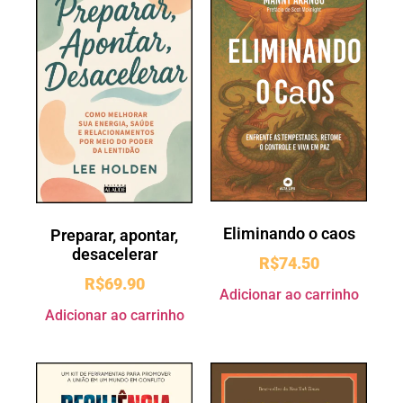
Eliminando o caos
Preparar, apontar,
desacelerar
R$
74.50
R$
69.90
Adicionar ao carrinho
Adicionar ao carrinho