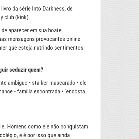
livro da série Into Darkness, de
 club (kink).
 de aparecer em sua boate,
suas mensagens provocantes online
mer que esteja nutrindo sentimentos
guir seduzir quem?
te ambíguo • stalker mascarado • ele
hance • família encontrada • “encosta
a ele. Homens como ele não conquistam
olégio, e é por isso que ainda