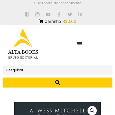
O seu portal do conhecimento
Carrinho
R$0.00