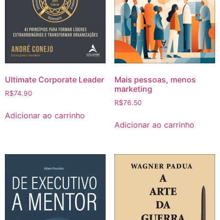
Ultimate Corporate Leader
Mais pessoas, menos
marketing
R$
74.90
R$
76.50
Adicionar ao carrinho
Adicionar ao carrinho