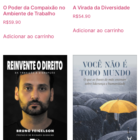
O Poder da Compaixão no
A Virada da Diversidade
Ambiente de Trabalho
R$
54.90
R$
59.90
Adicionar ao carrinho
Adicionar ao carrinho