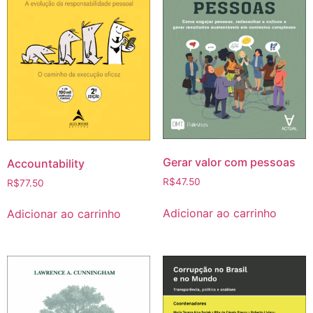
Gerar valor com pessoas
Accountability
R$
47.50
R$
77.50
Adicionar ao carrinho
Adicionar ao carrinho