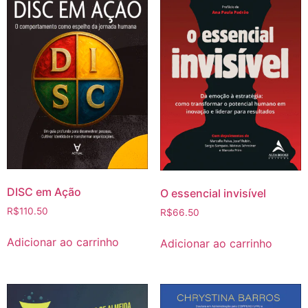
DISC em Ação
O essencial invisível
R$
110.50
R$
66.50
Adicionar ao carrinho
Adicionar ao carrinho