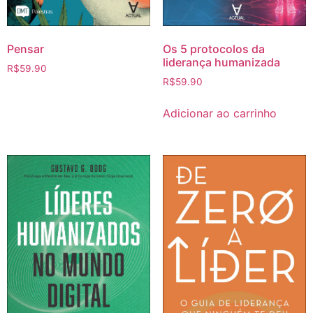
Pensar
Os 5 protocolos da
liderança humanizada
R$
59.90
R$
59.90
Adicionar ao carrinho