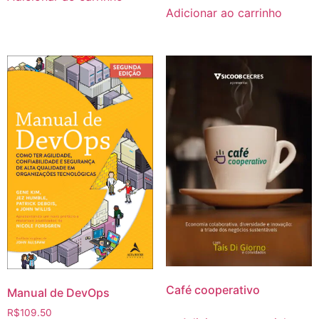
Adicionar ao carrinho
Café cooperativo
Manual de DevOps
R$
109.50