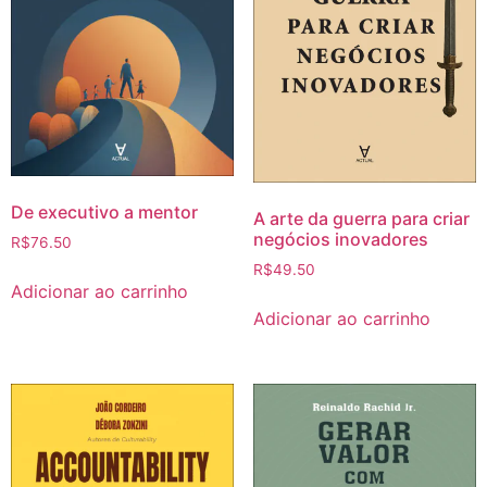
De executivo a mentor
A arte da guerra para criar
negócios inovadores
R$
76.50
R$
49.50
Adicionar ao carrinho
Adicionar ao carrinho