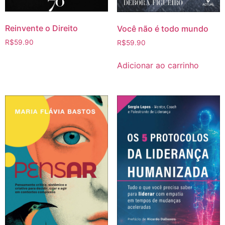
Reinvente o Direito
Você não é todo mundo
R$
59.90
R$
59.90
Adicionar ao carrinho