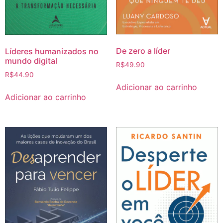
De zero a líder
Líderes humanizados no
mundo digital
R$
49.90
R$
44.90
Adicionar ao carrinho
Adicionar ao carrinho