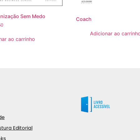
anização Sem Medo
Coach
50
Adicionar ao carrinh
nar ao carrinho
de
tura Editorial
oks