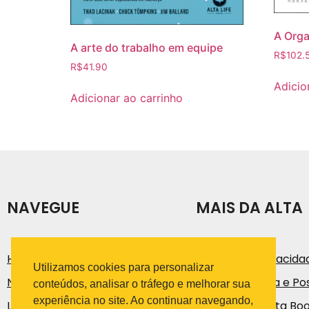
A Org
A arte do trabalho em equipe
R$
102.
R$
41.90
Adicio
Adicionar ao carrinho
NAVEGUE
MAIS DA ALTA
História
Política de Privacida
Utilizamos cookies para personalizar
Notícias e Artigos
Código de Ética e Pos
conteúdos, analisar o tráfego e melhorar sua
experiência no site. Ao continuar navegando,
Loja
Trabalhe na Alta Bo