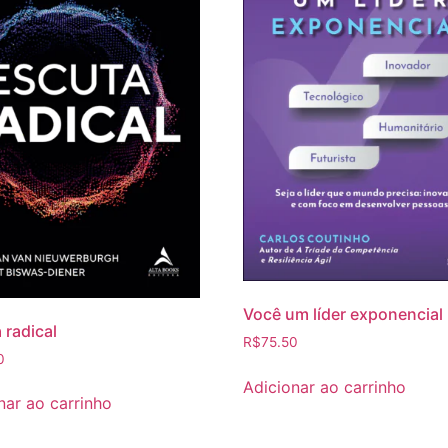
Você um líder exponencial
 radical
R$
75.50
0
Adicionar ao carrinho
nar ao carrinho