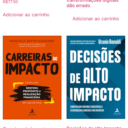
transformações digitais
R$
77.50
dão errado
Adicionar ao carrinho
Adicionar ao carrinho