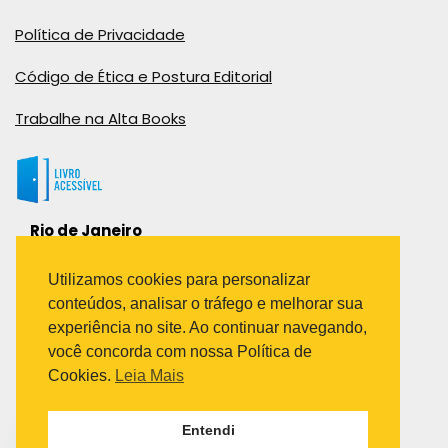
Política de Privacidade
Código de Ética e Postura Editorial
Trabalhe na Alta Books
Rio de Janeiro
Rua Viúva Cláudio, 291
Bairro Industrial do Jacaré
Utilizamos cookies para personalizar
Rio de Janeiro – RJ – CEP: 20970-031
conteúdos, analisar o tráfego e melhorar sua
Telefone:
experiência no site. Ao continuar navegando,
(21) 3278-8069
você concorda com nossa Política de
(21) 3995-7512
Cookies.
Leia Mais
São Paulo
Entendi
Avenida Paulista 1636 / sala 1407