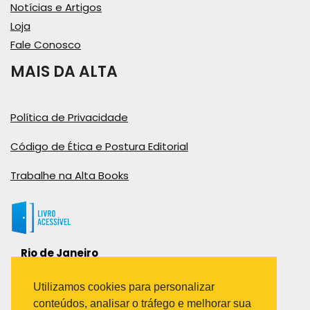
Notícias e Artigos
Loja
Fale Conosco
MAIS DA ALTA
Política de Privacidade
Código de Ética e Postura Editorial
Trabalhe na Alta Books
Rio de Janeiro
Rua Viúva Cláudio, 291
Bairro Industrial do Jacaré
Utilizamos cookies para personalizar
Rio de Janeiro – RJ – CEP: 20970-031
conteúdos, analisar o tráfego e melhorar sua